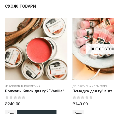
СХОЖІ ТОВАРИ
OUT OF STO
ДЕКОРАТИВНА КОСМЕТИКА
ДЕКОРАТИВНА КОСМЕТИКА
Рожевий блиск для губ “Vanilla”
0
out of 5
0
out of 5
₴
240.00
₴
140.00