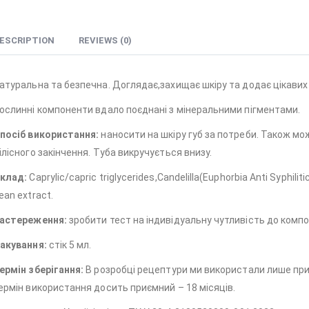
ESCRIPTION
REVIEWS (0)
атуральна та безпечна. Доглядає,захищає шкіру та додає цікавих 
ослинні компоненти вдало поєднані з мінеральними пігментами.
посіб використання:
наносити на шкіру губ за потреби. Також мо
ілісного закінчення. Туба викручується внизу.
клад:
Caprylic/capric triglycerides,Candelilla(Euphorbia Anti Syphiliti
ean extract.
астереження:
зробити тест на індивідуальну чутливість до компо
акування:
стік 5 мл.
ермін зберігання:
В розробці рецептури ми використали лише при
ермін використання досить приємний – 18 місяців.