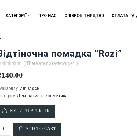
КАТЕГОРІЇ
ПРО НАС
СПІВРОБІТНИЦТВО
ОПЛАТА ТА
”
Відтіночна помадка “Rozi”
( There are no reviews yet. )
out of 5
₴
140.00
vailability:
7 in stock
ategory:
Декоративна косметика
КУПИТИ В 1 КЛІК
ADD TO CART