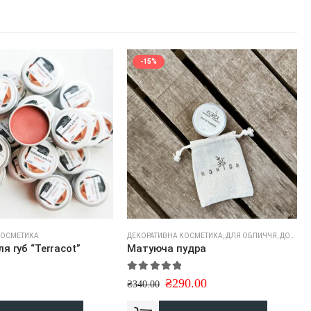
-15%
КОСМЕТИКА
И
ДЕКОРАТИВНА КОСМЕТИКА
,
ДЛЯ ОБЛИЧЧЯ
,
ДОДАТКОВИЙ ДОГЛЯД
я губ “Terracot”
Матуюча пудра
5
5.00
out of 5
₴
290.00
₴
340.00