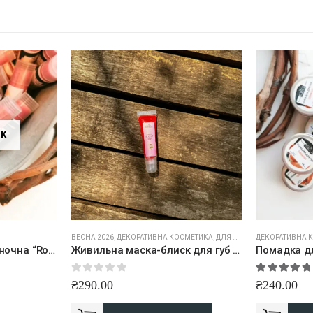
CK
ВЕСНА 2026
,
ДЕКОРАТИВНА КОСМЕТИКА
,
ДЛЯ ОБЛИЧЧЯ
ДЕКОРАТИВНА 
,
ТОП ТОВАР
Помадка для губ відтіночна “Rozi Light”
Живильна маска-блиск для губ “Berries Pop”
Помадка дл
0
out of 5
5.00
out of 
₴
290.00
₴
240.00