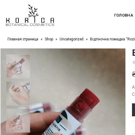
ГОЛОВНА
Главная страница
»
Shop
»
Uncategorized
»
Відтіночна помадка “Rozi
0
A
C