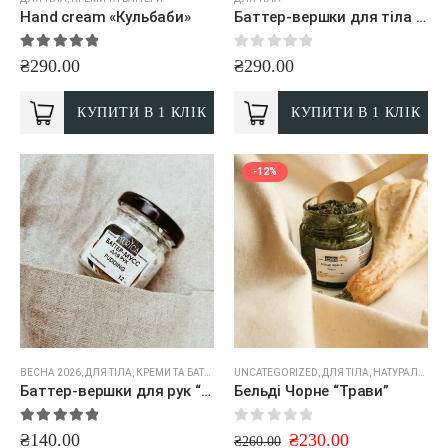
Hand cream «Кульбаби»
Баттер-вершки для тіла “Гарбузові цукати”
5.00
out of 5
0
out of 5
₴
290.00
₴
290.00
КУПИТИ В 1 КЛІК
КУПИТИ В 1 КЛІК
-12%
ВЕСНА 2026
,
ДЛЯ ТІЛА
,
КРЕМИ ТА БАТТЕРИ
UNCATEGORIZED
,
ДЛЯ ТІЛА
,
НАТУРАЛЬНЕ МИЛО
Баттер-вершки для рук “Pudding”
Бельді Чорне “Трави”
5.00
out of 5
0
out of 5
₴
140.00
₴
230.00
₴
260.00