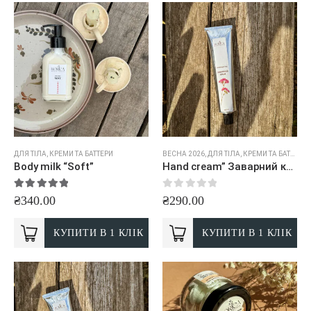
ДЛЯ ТІЛА
,
КРЕМИ ТА БАТТЕРИ
ВЕСНА 2026
,
ДЛЯ ТІЛА
,
КРЕМИ ТА БАТТЕРИ
Body milk “Soft”
Hand cream” Заварний крем”
5.00
out of 5
0
out of 5
₴
340.00
₴
290.00
КУПИТИ В 1 КЛІК
КУПИТИ В 1 КЛІК