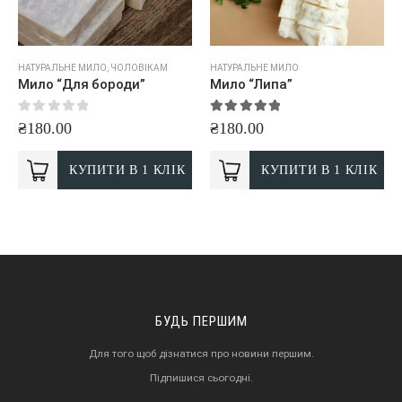
НАТУРАЛЬНЕ МИЛО
,
ЧОЛОВІКАМ
НАТУРАЛЬНЕ МИЛО
Мило “Для бороди”
Мило “Липа”
0
out of 5
5.00
out of 5
₴
180.00
₴
180.00
КУПИТИ В 1 КЛІК
КУПИТИ В 1 КЛІК
БУДЬ ПЕРШИМ
Для того щоб дізнатися про новини першим.
Підпишися сьогодні.