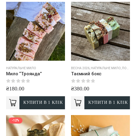
НАТУРАЛЬНЕ МИЛО
ВЕСНА 2026
,
НАТУРАЛЬНЕ МИЛО
,
ПОДАРУНКОВІ НАБОРИ
Мило “Троянда”
Таємний бокс
0
out of 5
0
out of 5
₴
180.00
₴
380.00
КУПИТИ В 1 КЛІК
КУПИТИ В 1 КЛІК
-12%