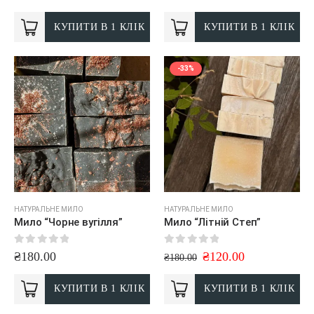
КУПИТИ В 1 КЛІК
КУПИТИ В 1 КЛІК
-33%
НАТУРАЛЬНЕ МИЛО
НАТУРАЛЬНЕ МИЛО
Мило “Чорне вугілля”
Мило “Літній Степ”
0
out of 5
0
out of 5
₴
180.00
₴
120.00
₴
180.00
КУПИТИ В 1 КЛІК
КУПИТИ В 1 КЛІК