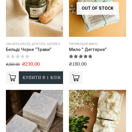
OUT OF STOCK
UNCATEGORIZED
,
ДЛЯ ТІЛА
,
НАТУРАЛЬНЕ МИЛО
НАТУРАЛЬНЕ МИЛО
,
СКРАБИ
Бельді Чорне “Трави”
Мило ” Дегтярне”
0
out of 5
5.00
out of 5
₴
230.00
₴
180.00
₴
260.00
КУПИТИ В 1 КЛІК