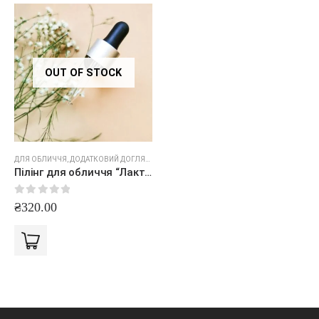
OUT OF STOCK
ДЛЯ ОБЛИЧЧЯ
,
ДОДАТКОВИЙ ДОГЛЯД
,
ОЧИЩЕННЯ
Пілінг для обличчя “Лактобіоновий”
0
out of 5
₴
320.00