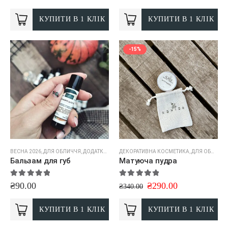
КУПИТИ В 1 КЛІК
КУПИТИ В 1 КЛІК
-15%
ВЕСНА 2026
,
ДЛЯ ОБЛИЧЧЯ
,
ДОДАТКОВИЙ ДОГЛЯД
ДЕКОРАТИВНА КОСМЕТИКА
,
ДЛЯ ОБЛИЧЧЯ
Бальзам для губ
Матуюча пудра
5.00
out of 5
5.00
out of 5
₴
90.00
₴
290.00
₴
340.00
КУПИТИ В 1 КЛІК
КУПИТИ В 1 КЛІК