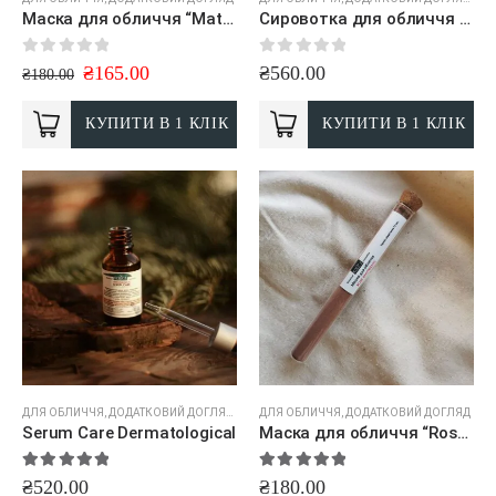
Маска для обличчя “Matcha & Aloe”
Сировотка для обличчя “Shine”
0
out of 5
0
out of 5
₴
165.00
₴
560.00
₴
180.00
КУПИТИ В 1 КЛІК
КУПИТИ В 1 КЛІК
ДЛЯ ОБЛИЧЧЯ
,
ДОДАТКОВИЙ ДОГЛЯД
,
КРЕМИ
ДЛЯ ОБЛИЧЧЯ
,
ДОДАТКОВИЙ ДОГЛЯД
Serum Care Dermatological
Маска для обличчя “Rose & Nutrients”
5.00
out of 5
5.00
out of 5
₴
520.00
₴
180.00