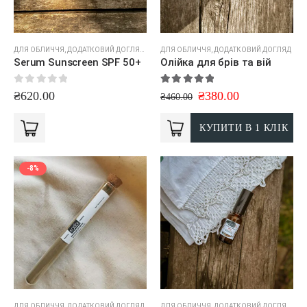
ДЛЯ ОБЛИЧЧЯ
,
ДОДАТКОВИЙ ДОГЛЯД
,
КРЕМИ
ДЛЯ ОБЛИЧЧЯ
,
ДОДАТКОВИЙ ДОГЛЯД
Serum Sunscreen SPF 50+
Олійка для брів та вій
0
out of 5
5.00
out of 5
₴
620.00
₴
380.00
₴
460.00
КУПИТИ В 1 КЛІК
-8%
ДЛЯ ОБЛИЧЧЯ
,
ДОДАТКОВИЙ ДОГЛЯД
ДЛЯ ОБЛИЧЧЯ
,
ДОДАТКОВИЙ ДОГЛЯД
,
КР