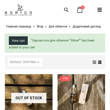
Главная страница
»
Shop
»
Для обличчя
»
Додатковий догляд
“Сировотка для обличчя “Shine”” has been
View cart
added to your cart.
-17%
OUT OF STOCK