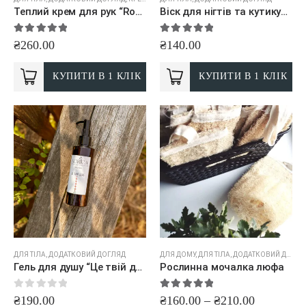
Теплий крем для рук “Rose”
Віск для нігтів та кутикули
5.00
out of 5
5.00
out of 5
₴
260.00
₴
140.00
КУПИТИ В 1 КЛІК
КУПИТИ В 1 КЛІК
ДЛЯ ТІЛА
,
ДОДАТКОВИЙ ДОГЛЯД
ДЛЯ ДОМУ
,
ДЛЯ ТІЛА
,
ДОДАТКОВИЙ ДОГЛЯД
Гель для душу “Це твій день”
Рослинна мочалка люфа
0
out of 5
5.00
out of 5
₴
190.00
₴
160.00
–
₴
210.00