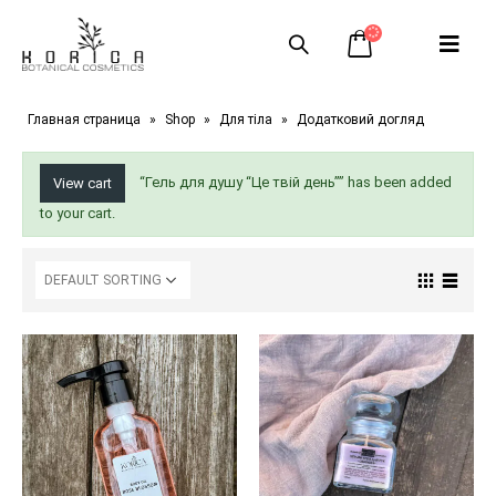
Главная страница
»
Shop
»
Для тіла
»
Додатковий догляд
“Гель для душу “Це твій день”” has been added
View cart
to your cart.